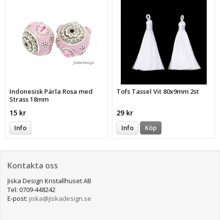
Indonesisk Pärla Rosa med
Tofs Tassel Vit 80x9mm 2st
Strass 18mm
15 kr
29 kr
Info
Info
Köp
Kontakta oss
Jiska Design Kristallhuset AB
Tel: 0709-448242
E-post:
jiska@jiskadesign.se