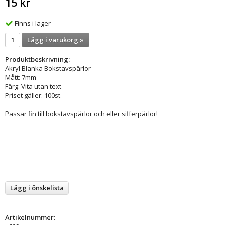
15 kr
Finns i lager
Lägg i varukorg »
Produktbeskrivning:
Akryl Blanka Bokstavspärlor
Mått: 7mm
Färg: Vita utan text
Priset gäller: 100st
Passar fin till bokstavspärlor och eller sifferpärlor!
Lägg i önskelista
Artikelnummer: