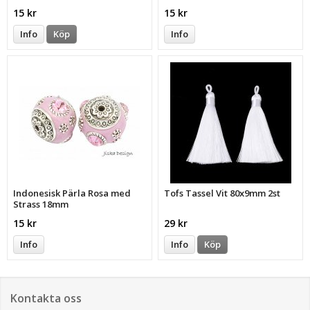
15 kr
15 kr
Info
Köp
Info
Indonesisk Pärla Rosa med
Tofs Tassel Vit 80x9mm 2st
Strass 18mm
15 kr
29 kr
Info
Info
Köp
Kontakta oss