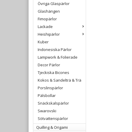
Övriga Glaspärlor
Glashängen
Fimopärlor
Lackade
Heishipärlor
Kuber
Indonesiska Pärlor
Lampwork & Folierade
Decor Pärlor
Tjeckiska Bicones
Kokos & Sandelträ & Trä
Porslinspärlor
Pälsbollar
Snäckskalspärlor
Swarovski
Sötvattenspärlor
Quilling & Origami