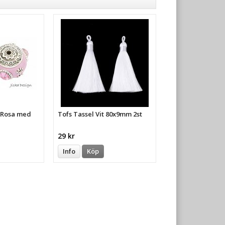
a Rosa med
Tofs Tassel Vit 80x9mm 2st
29 kr
Info
Köp