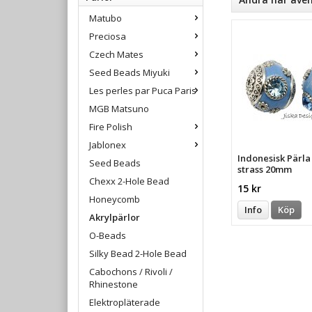
Matubo
Preciosa
Czech Mates
Seed Beads Miyuki
Les perles par Puca Paris
MGB Matsuno
Fire Polish
Jablonex
Indonesisk Pärl
Seed Beads
strass 20mm
Chexx 2-Hole Bead
15 kr
Honeycomb
Info
Köp
Akrylpärlor
O-Beads
Silky Bead 2-Hole Bead
Cabochons / Rivoli /
Rhinestone
Elektropläterade