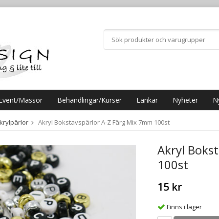
Event/Mässor
Behandlingar/Kurser
Länkar
Nyheter
N
krylpärlor
Akryl Bokstavspärlor A-Z Färg Mix 7mm 100st
Akryl Boks
100st
15 kr
Finns i lager