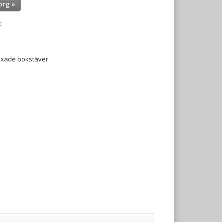
org »
:
 mixade bokstäver