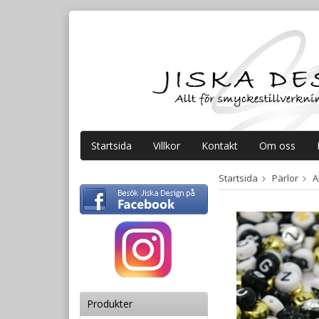
Startsida
Villkor
Kontakt
Om oss
Startsida
Pärlor
A
Produkter