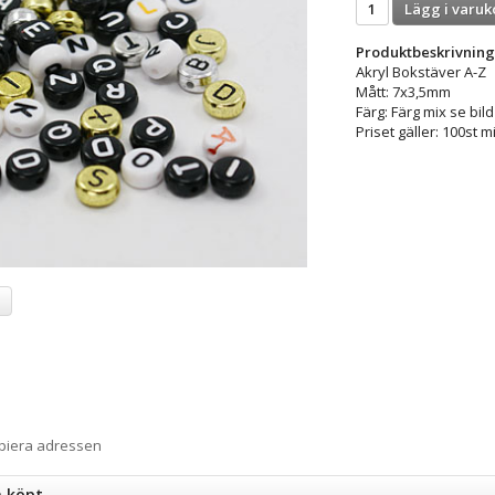
Lägg i varuk
Produktbeskrivning
Akryl Bokstäver A-Z
Mått: 7x3,5mm
Färg: Färg mix se bild
Priset gäller: 100st
a
opiera adressen
n köpt