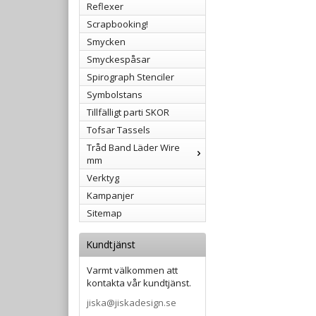
Reflexer
Scrapbooking!
Smycken
Smyckespåsar
Spirograph Stenciler
Symbolstans
Tillfälligt parti SKOR
Tofsar Tassels
Tråd Band Läder Wire
mm
Verktyg
Kampanjer
Sitemap
Kundtjänst
Varmt välkommen att
kontakta vår kundtjänst.
jiska@jiskadesign.se