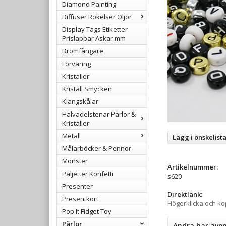
Diamond Painting
Diffuser Rökelser Oljor
Display Tags Etiketter
Prislappar Askar mm
Drömfångare
Förvaring
Kristaller
Kristall Smycken
Klangskålar
Halvädelstenar Pärlor &
Kristaller
Metall
Lägg i önskelist
Målarböcker & Pennor
Mönster
Artikelnummer:
Paljetter Konfetti
s620
Presenter
Direktlänk:
Presentkort
Högerklicka och k
Pop It Fidget Toy
Pärlor
Andra har äve