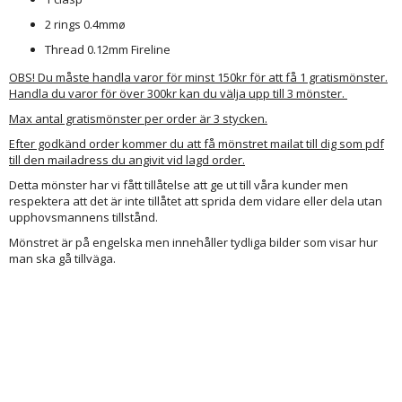
2 rings 0.4mmø
Thread 0.12mm Fireline
OBS! Du måste handla varor för minst 150kr för att få 1 gratismönster.
Handla du varor för över 300kr kan du välja upp till 3 mönster.
Max antal gratismönster per order är 3 stycken.
Efter godkänd order kommer du att få mönstret mailat till dig som pdf
till den mailadress du angivit vid lagd order.
Detta mönster har vi fått tillåtelse att ge ut till våra kunder men
respektera att det är inte tillåtet att sprida dem vidare eller dela utan
upphovsmannens tillstånd.
Mönstret är på engelska men innehåller tydliga bilder som visar hur
man ska gå tillväga.