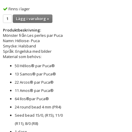
Finns i lager
Lägg i varukorg »
Produktbeskrivning:
Mönster från Les perles par Puca
Namn: Héloise- Puca
Smycke: Halsband
Språk: Engelska med bilder
Material som behövs:
50 Hélios® par Puca®
13 Samos® par Puca®
22 Arcos® par Puca®
11 Amos® par Puca®
64 Ilos®par Puca®
24 round bead 4 mm (PR4)
Seed bead 15/0, (R15), 11/0
(R11), 8/0 (R8)
1 clasp