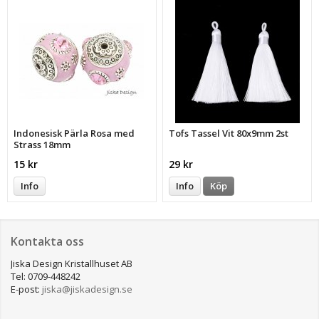
Indonesisk Pärla Rosa med
Tofs Tassel Vit 80x9mm 2st
Strass 18mm
15 kr
29 kr
Info
Info
Köp
Kontakta oss
Jiska Design Kristallhuset AB
Tel: 0709-448242
E-post:
jiska@jiskadesign.se