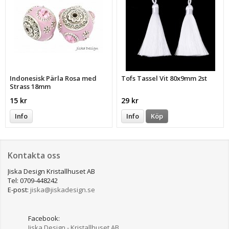
Indonesisk Pärla Rosa med
Tofs Tassel Vit 80x9mm 2st
Strass 18mm
15 kr
29 kr
Info
Info
Köp
Kontakta oss
Jiska Design Kristallhuset AB
Tel: 0709-448242
E-post:
jiska@jiskadesign.se
Facebook:
Jiska Design - Kristallhuset AB