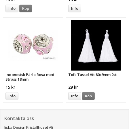
Info
Köp
Info
Indonesisk Pärla Rosa med
Tofs Tassel Vit 80x9mm 2st
Strass 18mm
15 kr
29 kr
Info
Info
Köp
Kontakta oss
Jiska Design Kristallhuset AB