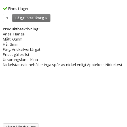
Finns i lager
Lägg i varukorg »
Produktbeskrivning:
Ängel Hänge
Mått: 60mm
Hål: 3mm
Färg: Antiksilverfärgat
Priset gäller:1st
Ursprungsland: Kina
Nickelstatus: Innehåller inga spår av nickel enligt Apotekets Nickeltest
Lägg i önskelista