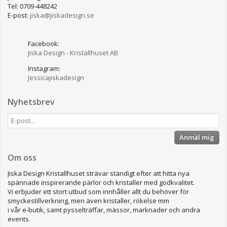
Tel: 0709-448242
E-post:
jiska@jiskadesign.se
Facebook:
Jiska Design - Kristallhuset AB
Instagram:
Jessicajiskadesign
Nyhetsbrev
Anmäl mig
Om oss
Jiska Design Kristallhuset strävar ständigt efter att hitta nya
spännade inspirerande pärlor och kristaller med godkvalitet.
Vi erbjuder ett stort utbud som innhåller allt du behöver för
smyckestillverkning, men även kristaller, rökelse mm
i vår e-butik, samt pysselträffar, mässor, marknader och andra
events.