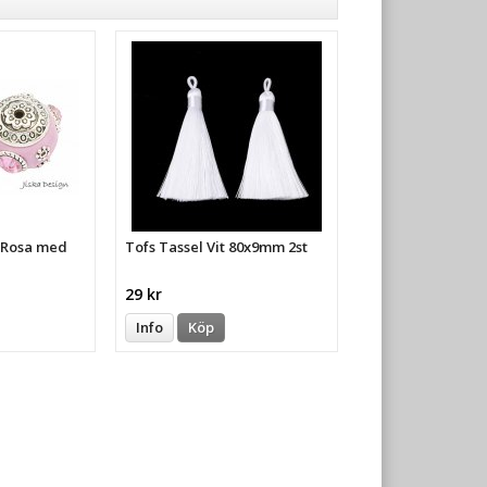
a Rosa med
Tofs Tassel Vit 80x9mm 2st
29 kr
Info
Köp