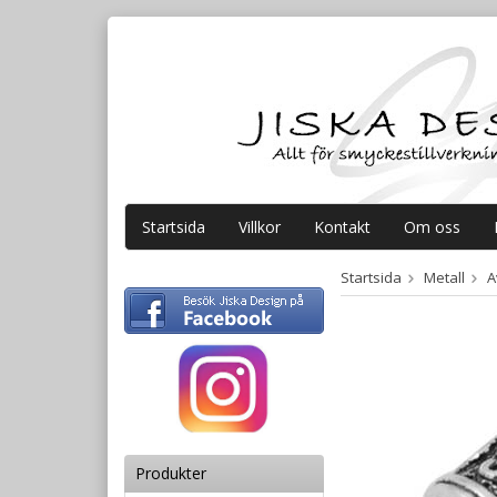
Startsida
Villkor
Kontakt
Om oss
Startsida
Metall
A
Produkter