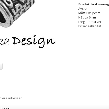
Produktbeskrivning
Avslut
Mått:13x8,5mm
Hål: ca 6mm
Färg: Tibetsilver
Priset gäller:4st
a
opiera adressen
n köpt