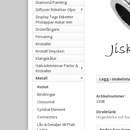
Diamond Painting
Diffuser Rökelser Oljor
Display Tags Etiketter
Prislappar Askar mm
Drömfångare
Förvaring
Kristaller
Kristall Smycken
Klangskålar
Halvädelstenar Pärlor &
Kristaller
Metall
Lägg i önskelist
Avslut
Bindringar
Artikelnummer:
s508
Cloisonné
Cymbal Element
Direktlänk:
Connectors
Högerklicka och k
Lås & Detaljer till Platt
Läder
Andra har äve