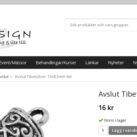
Event/Mässor
Behandlingar/Kurser
Länkar
Nyheter
N
vslut
Avslut Tibetsilver 13x8,5mm 4st
Avslut Tib
16 kr
Finns i lager
Lägg i varuk