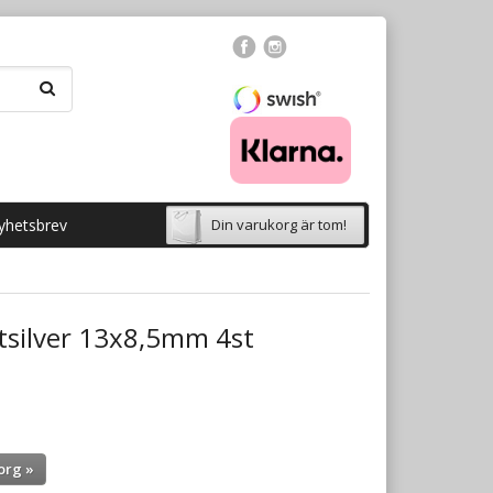
yhetsbrev
Din varukorg är tom!
etsilver 13x8,5mm 4st
org »