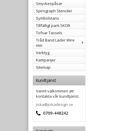
Smyckespåsar
Spirograph Stenciler
Symbolstans
Tillfälligt parti SKOR
Tofsar Tassels
Tråd Band Läder Wire
mm
Verktyg
Kampanjer
Sitemap
Kundtjänst
Varmt välkommen att
kontakta vår kundtjänst.
jiska@jiskadesign.se
0709-448242