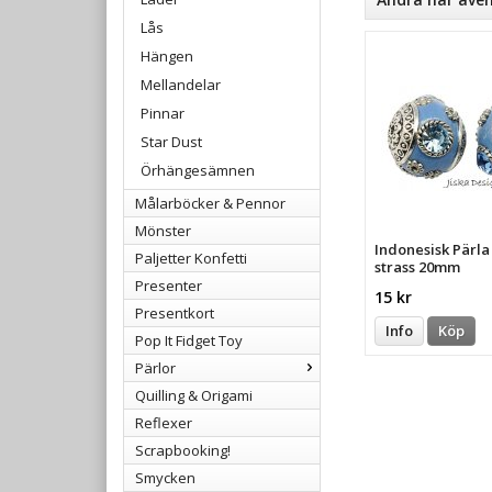
Lås
Hängen
Mellandelar
Pinnar
Star Dust
Örhängesämnen
Målarböcker & Pennor
Mönster
Indonesisk Pärl
Paljetter Konfetti
strass 20mm
Presenter
15 kr
Presentkort
Info
Köp
Pop It Fidget Toy
Pärlor
Quilling & Origami
Reflexer
Scrapbooking!
Smycken