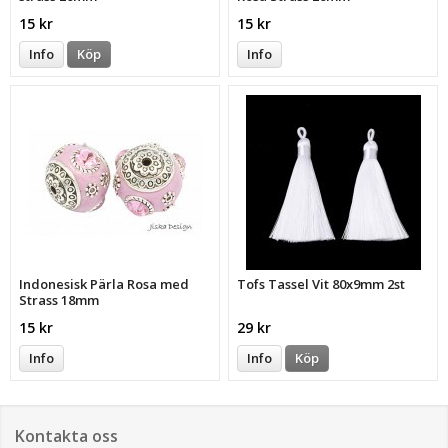
15 kr
15 kr
Info
Köp
Info
Indonesisk Pärla Rosa med
Tofs Tassel Vit 80x9mm 2st
Strass 18mm
15 kr
29 kr
Info
Info
Köp
Kontakta oss