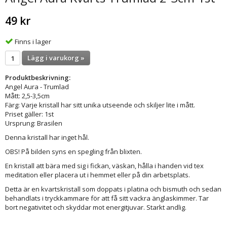
49 kr
Finns i lager
Lägg i varukorg »
Produktbeskrivning:
Angel Aura - Trumlad
Mått: 2,5-3,5cm
Färg: Varje kristall har sitt unika utseende och skiljer lite i mått.
Priset gäller: 1st
Ursprung: Brasilen
Denna kristall har inget hål.
OBS! På bilden syns en spegling från blixten.
En kristall att bära med sig i fickan, väskan, hålla i handen vid tex
meditation eller placera ut i hemmet eller på din arbetsplats.
Detta är en kvartskristall som doppats i platina och bismuth och sedan
behandlats i tryckkammare för att få sitt vackra änglaskimmer. Tar
bort negativitet och skyddar mot energitjuvar. Starkt andlig.