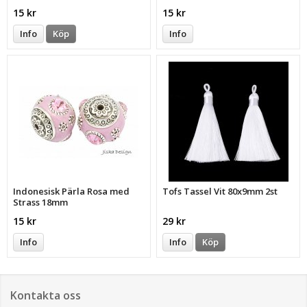
15 kr
15 kr
Info
Köp
Info
Indonesisk Pärla Rosa med
Tofs Tassel Vit 80x9mm 2st
Strass 18mm
15 kr
29 kr
Info
Info
Köp
Kontakta oss