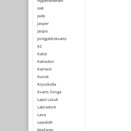
Hypersthenen
Iolit
Jade
Jasper
Jaspis
Jordgubbskvarts
K2
Kalcit
Kalcedon
Karneol
Kunzit
Krysokolla
Kvarts Övriga
Lapis Lazuli
Labradorit
Lava
Lepidolit
Maifante