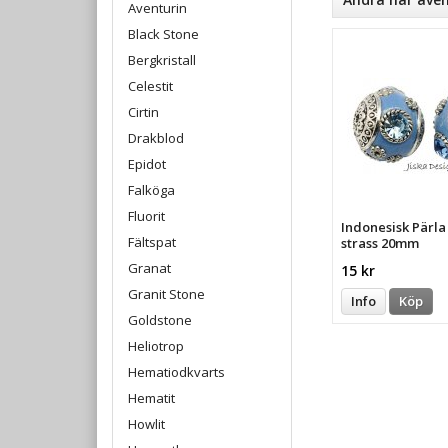
Aventurin
Black Stone
Bergkristall
Celestit
Cirtin
Drakblod
Epidot
Falköga
Fluorit
Indonesisk Pärl
Fältspat
strass 20mm
Granat
15 kr
Granit Stone
Info
Köp
Goldstone
Heliotrop
Hematiodkvarts
Hematit
Howlit