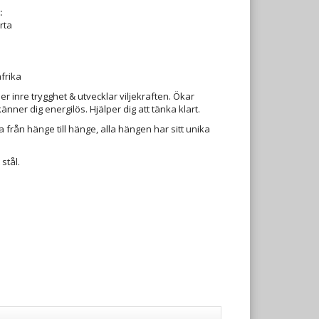
:
rta
frika
r inre trygghet & utvecklar viljekraften. Ökar
änner dig energilös. Hjälper dig att tänka klart.
 från hänge till hänge, alla hängen har sitt unika
stål.