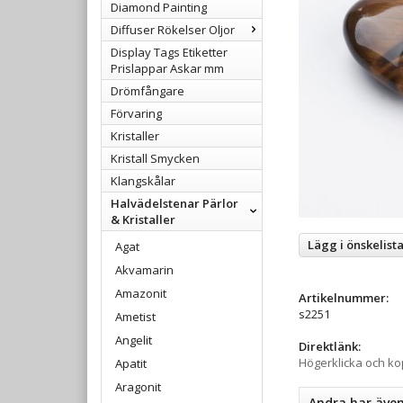
Diamond Painting
Diffuser Rökelser Oljor
Display Tags Etiketter
Prislappar Askar mm
Drömfångare
Förvaring
Kristaller
Kristall Smycken
Klangskålar
Halvädelstenar Pärlor
& Kristaller
Lägg i önskelist
Agat
Akvamarin
Amazonit
Artikelnummer:
s2251
Ametist
Angelit
Direktlänk:
Högerklicka och k
Apatit
Aragonit
Andra har äve