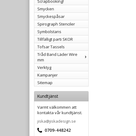
Scrapbooking!
Smycken
Smyckespåsar
Spirograph Stenciler
Symbolstans
Tillfälligt parti SKOR
Tofsar Tassels
Tråd Band Läder Wire
mm
Verktyg
Kampanjer
Sitemap
Kundtjänst
Varmt välkommen att
kontakta vår kundtjänst.
jiska@jiskadesign.se
0709-448242