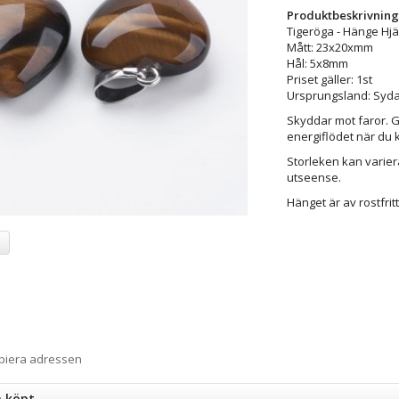
Produktbeskrivning
Tigeröga - Hänge Hjä
Mått: 23x20xmm
Hål: 5x8mm
Priset gäller: 1st
Ursprungsland: Syda
Skyddar mot faror. Ge
energiflödet när du k
Storleken kan variera
utseense.
Hänget är av rostfritt 
a
opiera adressen
n köpt