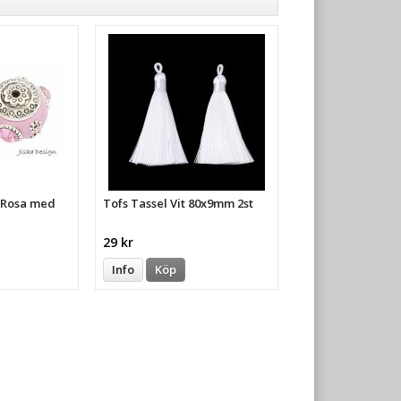
a Rosa med
Tofs Tassel Vit 80x9mm 2st
29 kr
Info
Köp