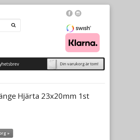
yhetsbrev
Din varukorg är tom!
änge Hjärta 23x20mm 1st
org »