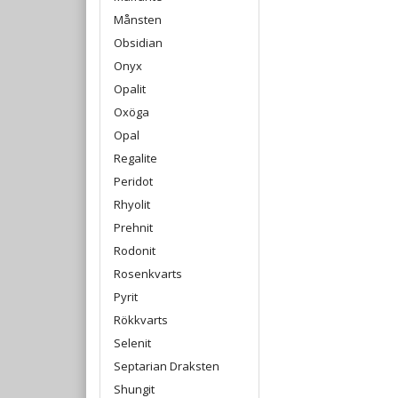
Månsten
Obsidian
Onyx
Opalit
Oxöga
Opal
Regalite
Peridot
Rhyolit
Prehnit
Rodonit
Rosenkvarts
Pyrit
Rökkvarts
Selenit
Septarian Draksten
Shungit