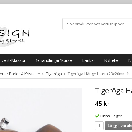
Event/Mässor
Behandlingar/Kurser
Länkar
Nyheter
N
nar Pärlor & Kristaller
Tigeröga
Tigeröga Hänge Hjärta 23x20mm 1st
Tigeröga H
45 kr
Finns i lager
Lägg i varuk