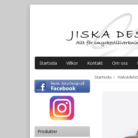
Startsida
Villkor
Kontakt
Om oss
Startsida
Halvädelste
Produkter