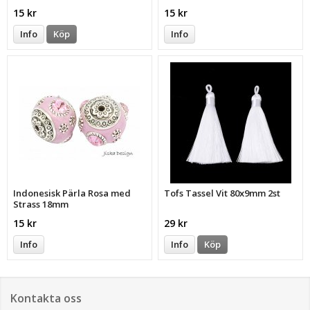
15 kr
15 kr
Info
Köp
Info
Indonesisk Pärla Rosa med
Tofs Tassel Vit 80x9mm 2st
Strass 18mm
15 kr
29 kr
Info
Info
Köp
Kontakta oss