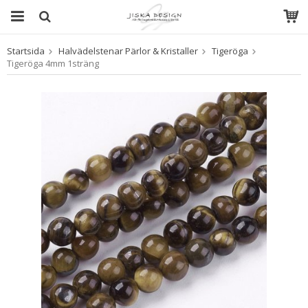
Startsida
Halvädelstenar Pärlor & Kristaller
Tigeröga
Produkten har blivit tillagd i varukorgen
Tigeröga 4mm 1sträng