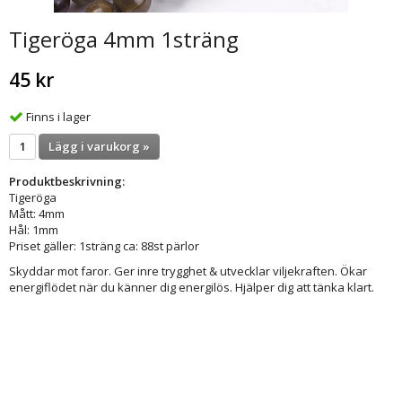
Tigeröga 4mm 1sträng
45 kr
Finns i lager
Lägg i varukorg »
Produktbeskrivning:
Tigeröga
Mått: 4mm
Hål: 1mm
Priset gäller: 1sträng ca: 88st pärlor
Skyddar mot faror. Ger inre trygghet & utvecklar viljekraften. Ökar
energiflödet när du känner dig energilös. Hjälper dig att tänka klart.