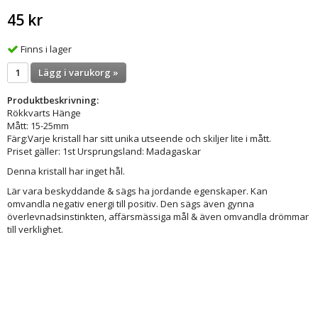
45 kr
Finns i lager
Lägg i varukorg »
Produktbeskrivning:
Rökkvarts Hänge
Mått: 15-25mm
Färg:Varje kristall har sitt unika utseende och skiljer lite i mått.
Priset gäller: 1st Ursprungsland: Madagaskar
Denna kristall har inget hål.
Lär vara beskyddande & sägs ha jordande egenskaper. Kan
omvandla negativ energi till positiv. Den sägs även gynna
överlevnadsinstinkten, affärsmässiga mål & även omvandla drömmar
till verklighet.