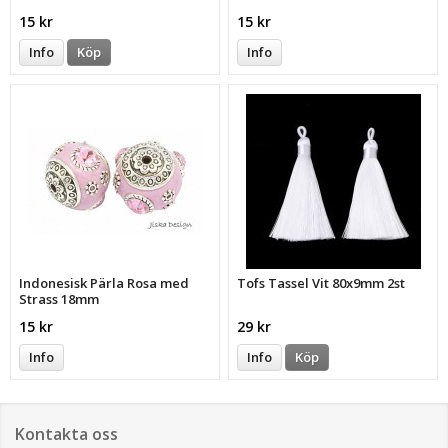
15 kr
15 kr
Info
Köp
Info
Indonesisk Pärla Rosa med
Tofs Tassel Vit 80x9mm 2st
Strass 18mm
15 kr
29 kr
Info
Info
Köp
Kontakta oss