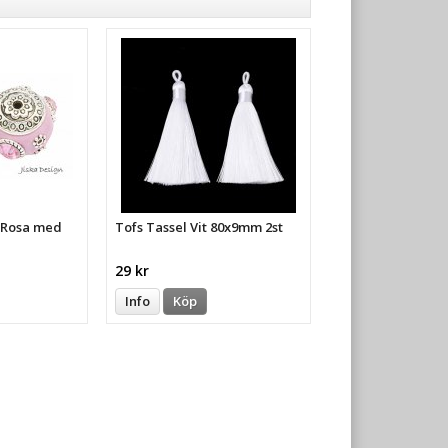
a Rosa med
Tofs Tassel Vit 80x9mm 2st
29 kr
Info
Köp