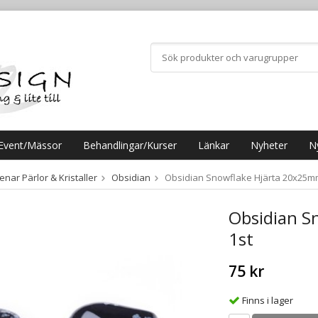
Event/Mässor
Behandlingar/Kurser
Länkar
Nyheter
N
nar Pärlor & Kristaller
Obsidian
Obsidian Snowflake Hjärta 20x25m
Obsidian S
1st
75 kr
Finns i lager