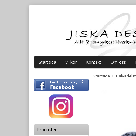
Startsida
Villkor
Kontakt
Om oss
Startsida
Halvädelste
Produkter