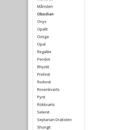
Månsten
Obsidian
Onyx
Opalit
Oxöga
Opal
Regalite
Peridot
Rhyolit
Prehnit
Rodonit
Rosenkvarts
Pyrit
Rökkvarts
Selenit
Septarian Draksten
Shungit