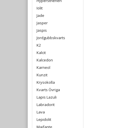
Hypersthenen
Iolit
Jade
Jasper
Jaspis
Jordgubbskvarts
K2
Kalcit
Kalcedon
Karneol
Kunzit
Krysokolla
Kvarts Övriga
Lapis Lazuli
Labradorit
Lava
Lepidolit
Maifante