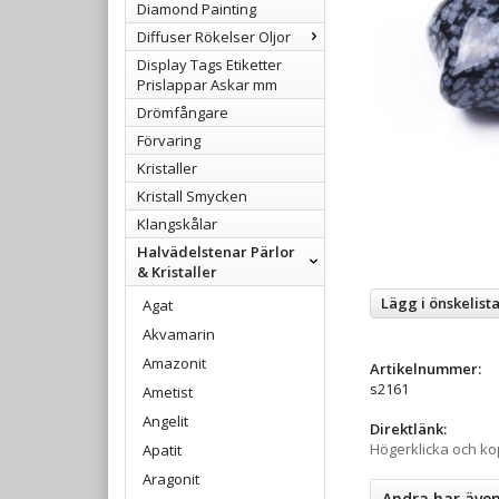
Diamond Painting
Diffuser Rökelser Oljor
Display Tags Etiketter
Prislappar Askar mm
Drömfångare
Förvaring
Kristaller
Kristall Smycken
Klangskålar
Halvädelstenar Pärlor
& Kristaller
Lägg i önskelist
Agat
Akvamarin
Amazonit
Artikelnummer:
s2161
Ametist
Angelit
Direktlänk:
Högerklicka och k
Apatit
Aragonit
Andra har äve