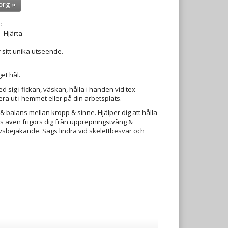
org »
:
- Hjärta
r sitt unika utseende.
et hål.
ed sig i fickan, väskan, hålla i handen vid tex
era ut i hemmet eller på din arbetsplats.
t & balans mellan kropp & sinne. Hjälper dig att hålla
gs även frigörs dig från upprepningstvång &
livsbejakande. Sägs lindra vid skelettbesvär och