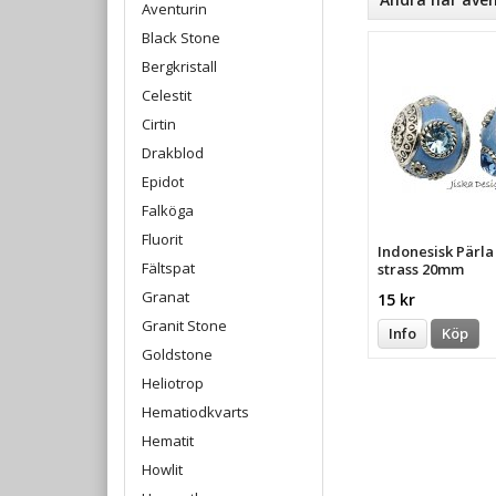
Aventurin
Black Stone
Bergkristall
Celestit
Cirtin
Drakblod
Epidot
Falköga
Fluorit
Indonesisk Pärl
Fältspat
strass 20mm
Granat
15 kr
Granit Stone
Info
Köp
Goldstone
Heliotrop
Hematiodkvarts
Hematit
Howlit