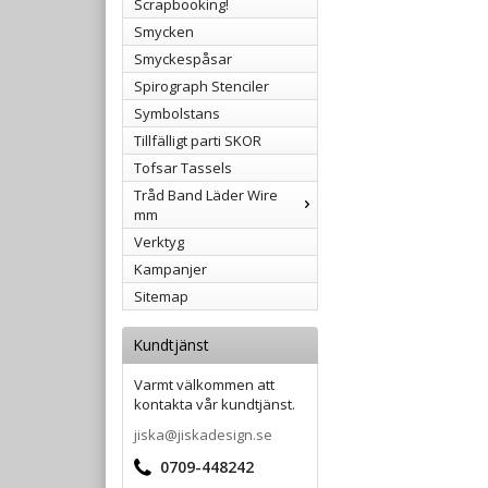
Scrapbooking!
Smycken
Smyckespåsar
Spirograph Stenciler
Symbolstans
Tillfälligt parti SKOR
Tofsar Tassels
Tråd Band Läder Wire
mm
Verktyg
Kampanjer
Sitemap
Kundtjänst
Varmt välkommen att
kontakta vår kundtjänst.
jiska@jiskadesign.se
0709-448242