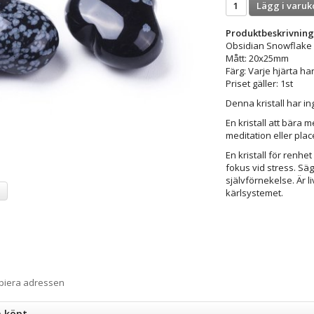
Lägg i varuk
Produktbeskrivning
Obsidian Snowflake 
Mått: 20x25mm
Färg: Varje hjärta ha
Priset gäller: 1st
Denna kristall har ing
En kristall att bära m
meditation eller plac
En kristall för renhe
fokus vid stress. Sä
självförnekelse. Är 
a
kärlsystemet.
opiera adressen
n köpt