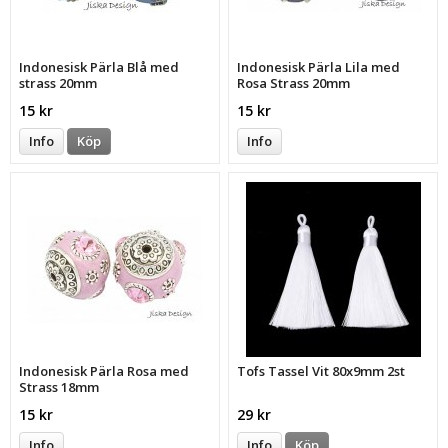
Indonesisk Pärla Blå med
Indonesisk Pärla Lila med
strass 20mm
Rosa Strass 20mm
15 kr
15 kr
Info
Köp
Info
Indonesisk Pärla Rosa med
Tofs Tassel Vit 80x9mm 2st
Strass 18mm
15 kr
29 kr
Info
Info
Köp