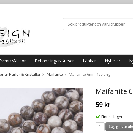
Event/Mässor
Behandlingar/Kurser
Länkar
Nyheter
N
nar Pärlor & Kristaller
Maifante
Maifanite 6mm 1sträng
Maifanite 
59 kr
Finns i lager
Lägg i varuk