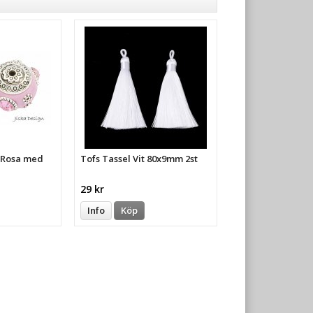
a Rosa med
Tofs Tassel Vit 80x9mm 2st
29 kr
Info
Köp