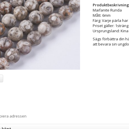
Produktbeskrivning
Maifanite Runda
Mått: 6mm
Färg: Varje pärla har
Priset gäller: 1sträng
Ursprungsland: Kina
Sägs förbättra din h
att bevara sin ungd
a
opiera adressen
n köpt