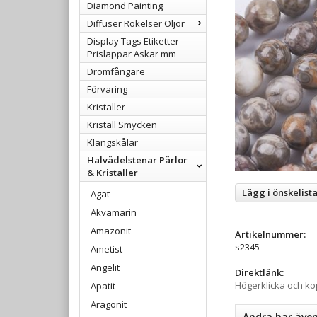
Diamond Painting
Diffuser Rökelser Oljor
Display Tags Etiketter
Prislappar Askar mm
Drömfångare
Förvaring
Kristaller
Kristall Smycken
Klangskålar
Halvädelstenar Pärlor
& Kristaller
Lägg i önskelist
Agat
Akvamarin
Amazonit
Artikelnummer:
s2345
Ametist
Angelit
Direktlänk:
Högerklicka och k
Apatit
Aragonit
Andra har äve