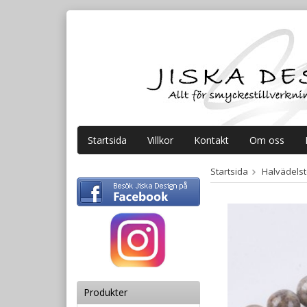
Startsida
Villkor
Kontakt
Om oss
Startsida
Halvädelste
Produkter