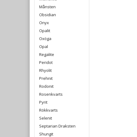
Månsten
Obsidian
Onyx
Opalit
Oxöga
Opal
Regalite
Peridot
Rhyolit
Prehnit
Rodonit
Rosenkvarts
Pyrit
Rökkvarts
Selenit
Septarian Draksten
Shungit