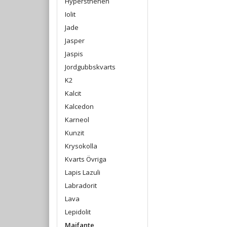
Hypersthenen
Iolit
Jade
Jasper
Jaspis
Jordgubbskvarts
K2
Kalcit
Kalcedon
Karneol
Kunzit
Krysokolla
Kvarts Övriga
Lapis Lazuli
Labradorit
Lava
Lepidolit
Maifante