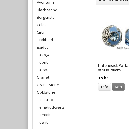
Aventurin
Black Stone
Bergkristall
Celestit
Cirtin
Drakblod
Epidot
Falköga
Fluorit
Indonesisk Pärl
Fältspat
strass 20mm
Granat
15 kr
Granit Stone
Info
Köp
Goldstone
Heliotrop
Hematiodkvarts
Hematit
Howlit