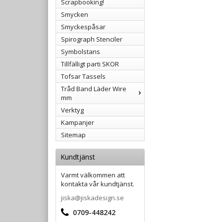
Scrapbooking!
Smycken
Smyckespåsar
Spirograph Stenciler
Symbolstans
Tillfälligt parti SKOR
Tofsar Tassels
Tråd Band Läder Wire
mm
Verktyg
Kampanjer
Sitemap
Kundtjänst
Varmt välkommen att
kontakta vår kundtjänst.
jiska@jiskadesign.se
0709-448242