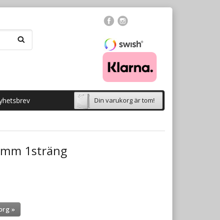
yhetsbrev
Din varukorg är tom!
6mm 1sträng
org »