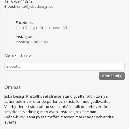
Tel: 0709-448242
E-post:
jiska@jiskadesign.se
Facebook:
Jiska Design - Kristallhuset AB
Instagram:
Jessicajiskadesign
Nyhetsbrev
Anmäl mig
Om oss
Jiska Design Kristallhuset strävar ständigt efter att hitta nya
spännade inspirerande pärlor och kristaller med godkvalitet.
Vi erbjuder ett stort utbud som innhåller allt du behöver för
smyckestillverkning, men även kristaller, rökelse mm
i vår e-butik, samt pysselträffar, mässor, marknader och andra
events.