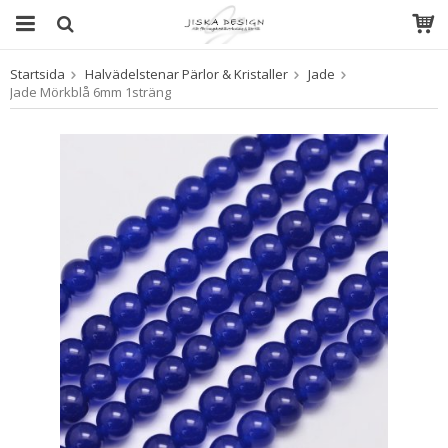
Startsida
Halvädelstenar Pärlor & Kristaller
Jade
Produkten har blivit tillagd i varukorgen
Jade Mörkblå 6mm 1sträng