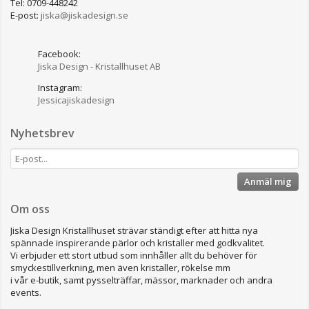
Tel: 0709-448242
E-post:
jiska@jiskadesign.se
Facebook:
Jiska Design - Kristallhuset AB
Instagram:
Jessicajiskadesign
Nyhetsbrev
Anmäl mig
Om oss
Jiska Design Kristallhuset strävar ständigt efter att hitta nya
spännade inspirerande pärlor och kristaller med godkvalitet.
Vi erbjuder ett stort utbud som innhåller allt du behöver för
smyckestillverkning, men även kristaller, rökelse mm
i vår e-butik, samt pysselträffar, mässor, marknader och andra
events.