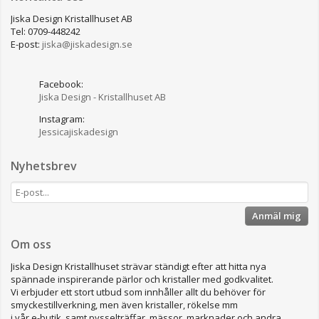
Jiska Design Kristallhuset AB
Tel: 0709-448242
E-post:
jiska@jiskadesign.se
Facebook:
Jiska Design - Kristallhuset AB
Instagram:
Jessicajiskadesign
Nyhetsbrev
Anmäl mig
Om oss
Jiska Design Kristallhuset strävar ständigt efter att hitta nya
spännade inspirerande pärlor och kristaller med godkvalitet.
Vi erbjuder ett stort utbud som innhåller allt du behöver för
smyckestillverkning, men även kristaller, rökelse mm
i vår e-butik, samt pysselträffar, mässor, marknader och andra