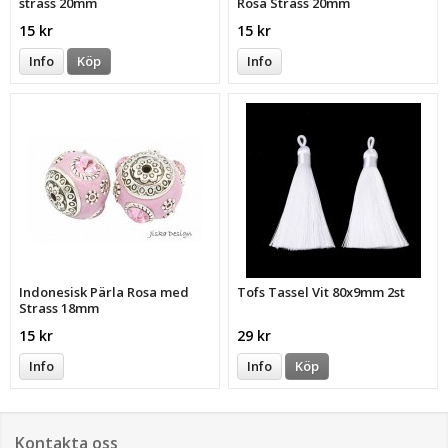
strass 20mm
Rosa Strass 20mm
15 kr
15 kr
Info
Köp
Info
Indonesisk Pärla Rosa med
Tofs Tassel Vit 80x9mm 2st
Strass 18mm
15 kr
29 kr
Info
Info
Köp
Kontakta oss