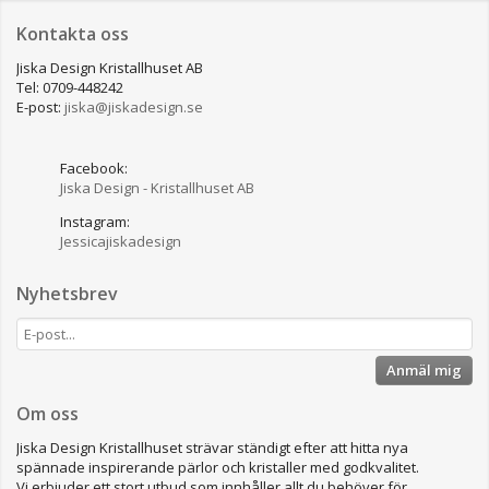
Kontakta oss
Jiska Design Kristallhuset AB
Tel: 0709-448242
E-post:
jiska@jiskadesign.se
Facebook:
Jiska Design - Kristallhuset AB
Instagram:
Jessicajiskadesign
Nyhetsbrev
Anmäl mig
Om oss
Jiska Design Kristallhuset strävar ständigt efter att hitta nya
spännade inspirerande pärlor och kristaller med godkvalitet.
Vi erbjuder ett stort utbud som innhåller allt du behöver för