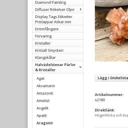
Diamond Painting
Diffuser Rökelser Oljor
Display Tags Etiketter
Prislappar Askar mm
Drömfångare
Förvaring
Kristaller
Kristall Smycken
Klangskålar
Halvädelstenar Pärlor
& Kristaller
Lägg i önskelist
Agat
Akvamarin
Amazonit
Artikelnummer:
s2180
Ametist
Angelit
Direktlänk:
Högerklicka och k
Apatit
Aragonit