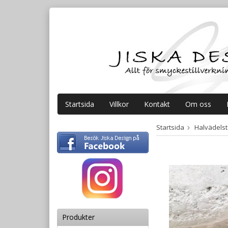
Startsida
Villkor
Kontakt
Om oss
Startsida
Halvädelste
Produkter