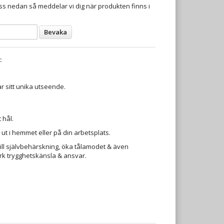
s nedan så meddelar vi dig när produkten finns i
Bevaka
:
har sitt unika utseende.
 hål.
a ut i hemmet eller på din arbetsplats.
ll självbehärskning, öka tålamodet & även
ark trygghetskänsla & ansvar.