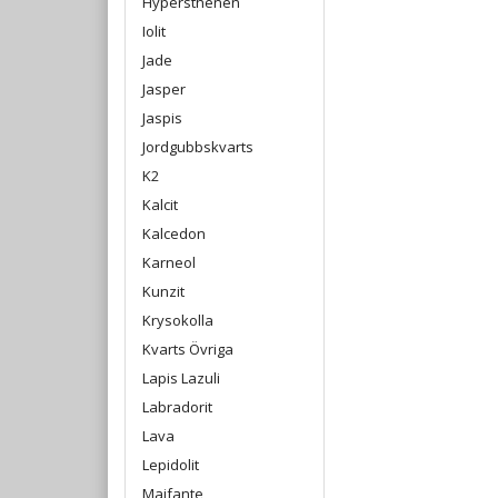
Hypersthenen
Iolit
Jade
Jasper
Jaspis
Jordgubbskvarts
K2
Kalcit
Kalcedon
Karneol
Kunzit
Krysokolla
Kvarts Övriga
Lapis Lazuli
Labradorit
Lava
Lepidolit
Maifante