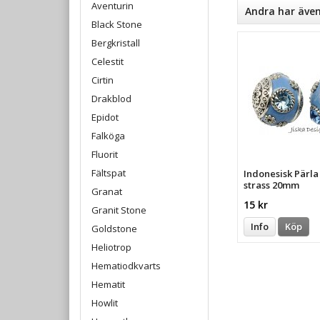
Aventurin
Andra har äve
Black Stone
Bergkristall
Celestit
Cirtin
Drakblod
Epidot
Falköga
Fluorit
Fältspat
Indonesisk Pärl
strass 20mm
Granat
15 kr
Granit Stone
Info
Köp
Goldstone
Heliotrop
Hematiodkvarts
Hematit
Howlit