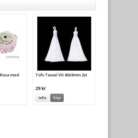
a Rosa med
Tofs Tassel Vit 80x9mm 2st
29 kr
Info
Köp