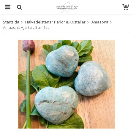
Startsida
Halvädelstenar Pärlor & Kristaller
Amazonit
Produkten har blivit tillagd i varukorgen
Amazonit Hjärta c:3cm 1st