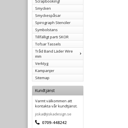
Scrapbooking!
Smycken
Smyckespåsar
Spirograph Stenciler
Symbolstans
Tillfälligt parti SKOR
Tofsar Tassels
Tråd Band Läder Wire
mm
Verktyg
Kampanjer
Sitemap
Kundtjänst
Varmt välkommen att
kontakta vår kundtjänst.
jiska@jiskadesign.se
0709-448242