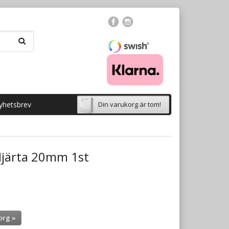
yhetsbrev
Din varukorg är tom!
järta 20mm 1st
org »