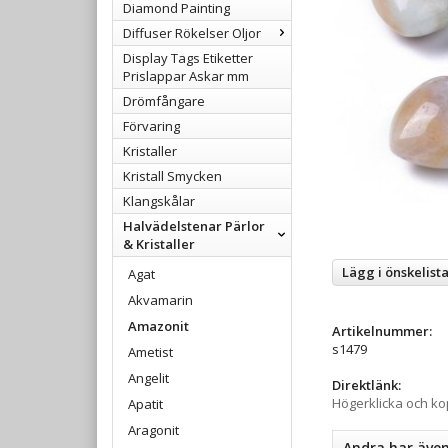
Diamond Painting
Diffuser Rökelser Oljor
Display Tags Etiketter
Prislappar Askar mm
Drömfångare
Förvaring
Kristaller
Kristall Smycken
Klangskålar
Halvädelstenar Pärlor
& Kristaller
Lägg i önskelist
Agat
Akvamarin
Amazonit
Artikelnummer:
s1479
Ametist
Angelit
Direktlänk:
Högerklicka och k
Apatit
Aragonit
Andra har äve