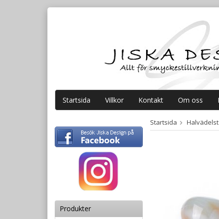
Startsida
Villkor
Kontakt
Om oss
Startsida
Halvädelste
Produkter