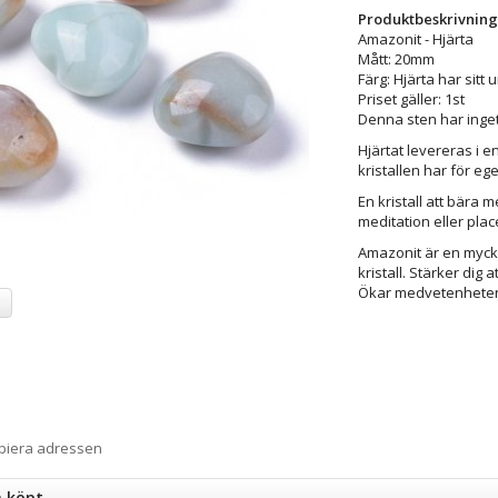
Produktbeskrivning
Amazonit - Hjärta
Mått: 20mm
Färg: Hjärta har sitt
Priset gäller: 1st
Denna sten har inget
Hjärtat levereras i 
kristallen har för e
En kristall att bära m
meditation eller plac
Amazonit är en myck
kristall. Stärker dig
Ökar medvetenheten h
a
opiera adressen
n köpt