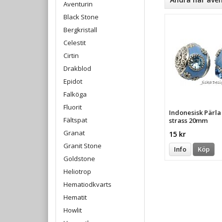
Aventurin
Black Stone
Bergkristall
Celestit
Cirtin
Drakblod
Epidot
Falköga
Fluorit
Indonesisk Pärl
Fältspat
strass 20mm
Granat
15 kr
Granit Stone
Info
Köp
Goldstone
Heliotrop
Hematiodkvarts
Hematit
Howlit