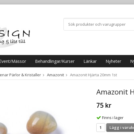
Event/Mässor
Behandlingar/Kurser
Länkar
Nyheter
N
nar Pärlor & Kristaller
Amazonit
Amazonit Hjärta 20mm 1st
Amazonit H
75 kr
Finns i lager
Lägg i varuk