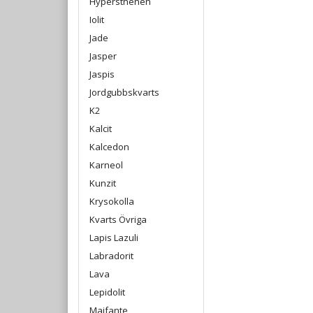
Hypersthenen
Iolit
Jade
Jasper
Jaspis
Jordgubbskvarts
K2
Kalcit
Kalcedon
Karneol
Kunzit
Krysokolla
Kvarts Övriga
Lapis Lazuli
Labradorit
Lava
Lepidolit
Maifante