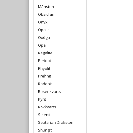
Månsten
Obsidian
Onyx
Opalit
Oxöga
Opal
Regalite
Peridot
Rhyolit
Prehnit
Rodonit
Rosenkvarts
Pyrit
Rökkvarts
Selenit
Septarian Draksten
Shungit