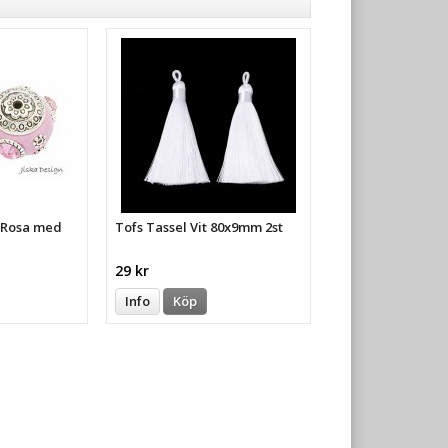
a Rosa med
Tofs Tassel Vit 80x9mm 2st
29 kr
Info
Köp