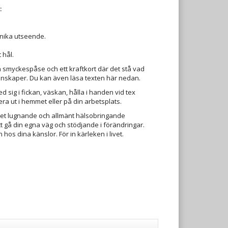
:
 unika utseende.
 hål.
en smyckespåse och ett kraftkort där det stå vad
genskaper. Du kan även läsa texten här nedan.
ed sig i fickan, väskan, hålla i handen vid tex
era ut i hemmet eller på din arbetsplats.
et lugnande och allmänt hälsobringande
 att gå din egna väg och stödjande i förändringar.
os dina känslor. För in kärleken i livet.