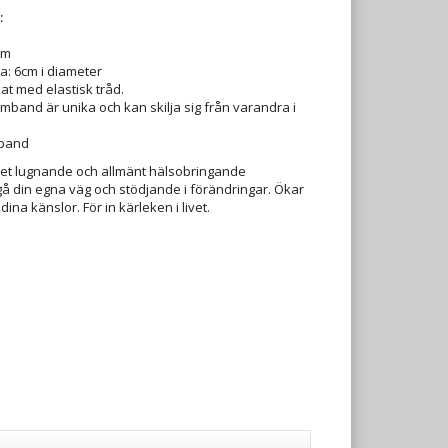
:
mm
a: 6cm i diameter
at med elastisk tråd.
rmband är unika och kan skilja sig från varandra i
mband
et lugnande och allmänt hälsobringande
 gå din egna väg och stödjande i förändringar. Ökar
a känslor. För in kärleken i livet.