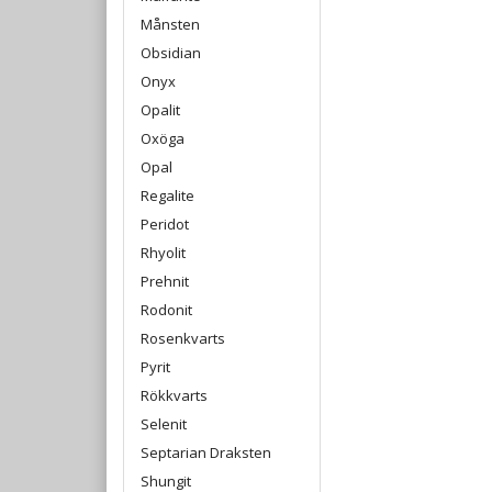
Månsten
Obsidian
Onyx
Opalit
Oxöga
Opal
Regalite
Peridot
Rhyolit
Prehnit
Rodonit
Rosenkvarts
Pyrit
Rökkvarts
Selenit
Septarian Draksten
Shungit