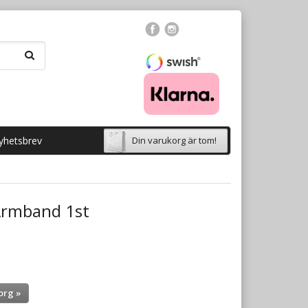
yhetsbrev
Din varukorg är tom!
Armband 1st
org »