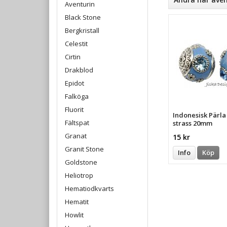
Aventurin
Black Stone
Bergkristall
Celestit
Cirtin
Drakblod
Epidot
Falköga
Fluorit
Indonesisk Pärl
Fältspat
strass 20mm
Granat
15 kr
Granit Stone
Info
Köp
Goldstone
Heliotrop
Hematiodkvarts
Hematit
Howlit