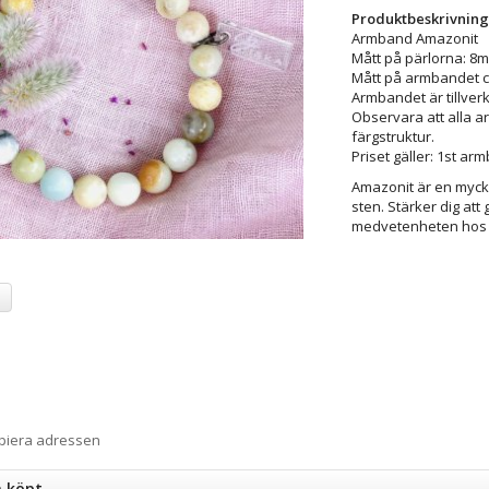
Produktbeskrivning
Armband Amazonit
Mått på pärlorna: 8
Mått på armbandet c
Armbandet är tillverk
Observara att alla a
färgstruktur.
Priset gäller: 1st ar
Amazonit är en myck
sten. Stärker dig att
medvetenheten hos din
a
opiera adressen
n köpt