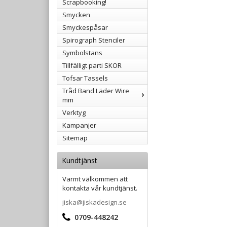
Scrapbooking!
Smycken
Smyckespåsar
Spirograph Stenciler
Symbolstans
Tillfälligt parti SKOR
Tofsar Tassels
Tråd Band Läder Wire
mm
Verktyg
Kampanjer
Sitemap
Kundtjänst
Varmt välkommen att
kontakta vår kundtjänst.
jiska@jiskadesign.se
0709-448242