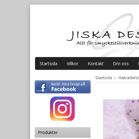
Startsida
Villkor
Kontakt
Om oss
Startsida
Halvädelste
Produkter