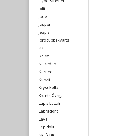
Hypersthenen
Iolit
Jade
Jasper
Jaspis
Jordgubbskvarts
K2
Kalcit
Kalcedon
Karneol
Kunzit
Krysokolla
Kvarts Övriga
Lapis Lazuli
Labradorit
Lava
Lepidolit
Maifante