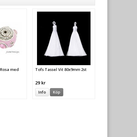
a Rosa med
Tofs Tassel Vit 80x9mm 2st
29 kr
Info
Köp