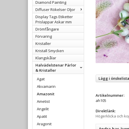
Diamond Painting
Diffuser Rökelser Oljor
Display Tags Etiketter
Prislappar Askar mm
Drömfångare
Förvaring
Kristaller
Kristall Smycken
Klangskålar
Halvädelstenar Pärlor
& Kristaller
Lägg i önskelist
Agat
Akvamarin
Amazonit
Artikelnummer:
ah105
Ametist
Angelit
Direktlänk:
Högerklicka och k
Apatit
Aragonit
Andra har äve