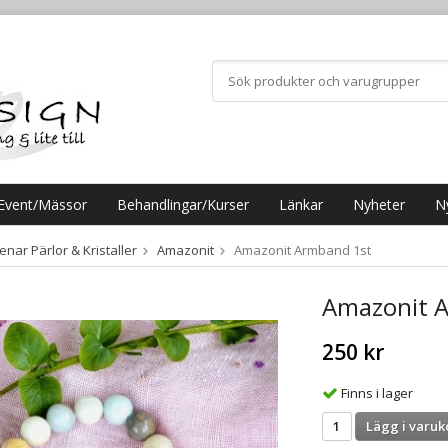
Event/Mässor
Behandlingar/Kurser
Länkar
Nyheter
N
nar Pärlor & Kristaller
Amazonit
Amazonit Armband 1st
Amazonit 
250 kr
Finns i lager
Lägg i varuk