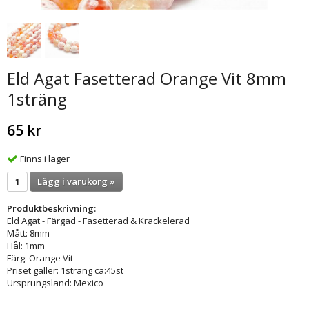
Eld Agat Fasetterad Orange Vit 8mm
1sträng
65 kr
Finns i lager
Lägg i varukorg »
Produktbeskrivning:
Eld Agat - Färgad - Fasetterad & Krackelerad
Mått: 8mm
Hål: 1mm
Färg: Orange Vit
Priset gäller: 1sträng ca:45st
Ursprungsland: Mexico