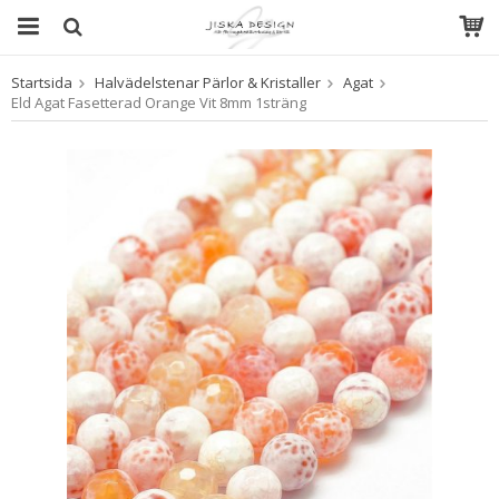
Startsida
Halvädelstenar Pärlor & Kristaller
Agat
Produkten har blivit tillagd i varukorgen
Eld Agat Fasetterad Orange Vit 8mm 1sträng