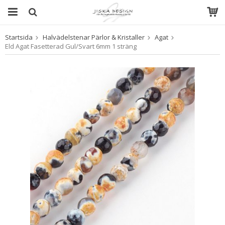
Startsida
Halvädelstenar Pärlor & Kristaller
Agat
Produkten har blivit tillagd i varukorgen
Eld Agat Fasetterad Gul/Svart 6mm 1 sträng