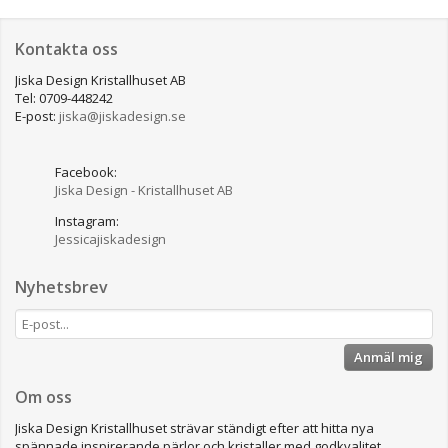
Kontakta oss
Jiska Design Kristallhuset AB
Tel: 0709-448242
E-post:
jiska@jiskadesign.se
Facebook:
Jiska Design - Kristallhuset AB
Instagram:
Jessicajiskadesign
Nyhetsbrev
Anmäl mig
Om oss
Jiska Design Kristallhuset strävar ständigt efter att hitta nya
spännade inspirerande pärlor och kristaller med godkvalitet.