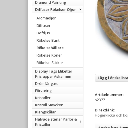
Diamond Painting
Diffuser Rökelser Oljor
Aromaoljor
Diffuser
Doftljus
Rökelse Bunt
Rökelsehållare
Rökelse Koner
Rökelse Stickor
Display Tags Etiketter
Prislappar Askar mm
Lägg i önskelist
Drömfångare
Förvaring
Artikelnummer:
Kristaller
s2377
Kristall Smycken
Direktlänk:
Klangskålar
Högerklicka och k
Halvädelstenar Pärlor &
Kristaller
Andra har äve