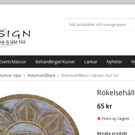
Event/Mässor
Behandlingar/Kurser
Länkar
Nyheter
N
kelser Oljor
Rökelsehållare
Rökelsehållare Täljsten Gul 1st
Rökelsehåll
65 kr
Finns ej i lagret
Bevaka produkt