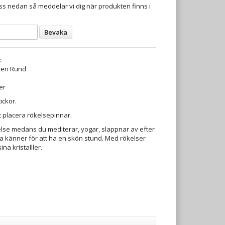
s nedan så meddelar vi dig när produkten finns i
Bevaka
:
sten Rund
er
ickor.
t placera rökelsepinnar.
else medans du mediterar, yogar, slappnar av efter
ra känner för att ha en skön stund. Med rökelser
a kristalller.