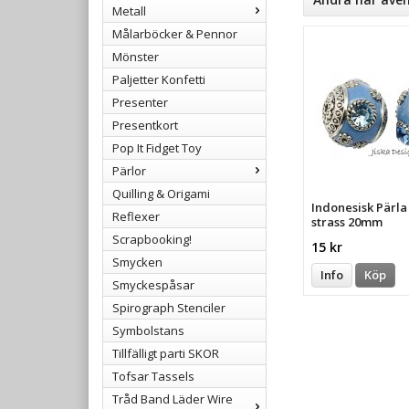
Metall
Målarböcker & Pennor
Mönster
Paljetter Konfetti
Presenter
Presentkort
Pop It Fidget Toy
Pärlor
Quilling & Origami
Indonesisk Pärl
Reflexer
strass 20mm
Scrapbooking!
15 kr
Smycken
Info
Köp
Smyckespåsar
Spirograph Stenciler
Symbolstans
Tillfälligt parti SKOR
Tofsar Tassels
Tråd Band Läder Wire