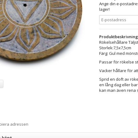
Ange din e-postadres
lager!
Produktbeskrivning
Rökelsehållare Tälj
Storlek:7,5x7,5cm
Färg: Gul med mönst
Passar för rökelse st
Vacker hållare för at
Sprid en doft av rök
a
en lång dag eller ba
kan man även rena sin
opiera adressen
n köpt