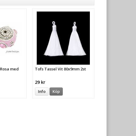
a Rosa med
Tofs Tassel Vit 80x9mm 2st
29 kr
Info
Köp