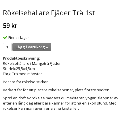
Rökelsehållare Fjäder Trä 1st
59 kr
Finns i lager
Lägg i varukorg »
Produktbeskrivning:
Rökelsehållare i Mangoträ Fjäder
Storlek:25,5x4,5cm
Färg: Trä med mönster
Passar för rökelse stickor.
Vackert fat för att placera rökelsepinnar, plats flör tre sycken.
Sprid en doft av rökelse medans du mediterar, yogar, slappnar av
efter en lång dag eller bara känner för att ha en skön stund. Med
rökelser kan man även rena sina kristalller.