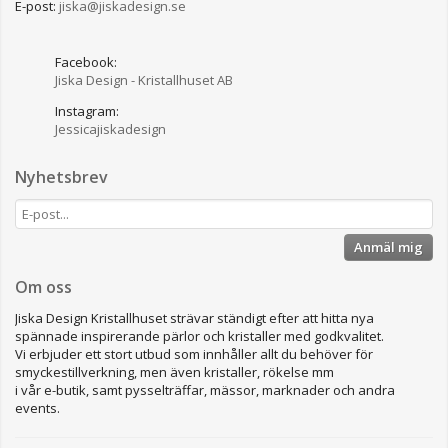
E-post:
jiska@jiskadesign.se
Facebook:
Jiska Design - Kristallhuset AB
Instagram:
Jessicajiskadesign
Nyhetsbrev
Anmäl mig
Om oss
Jiska Design Kristallhuset strävar ständigt efter att hitta nya
spännade inspirerande pärlor och kristaller med godkvalitet.
Vi erbjuder ett stort utbud som innhåller allt du behöver för
smyckestillverkning, men även kristaller, rökelse mm
i vår e-butik, samt pysselträffar, mässor, marknader och andra
events.