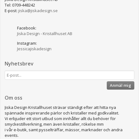
Tel: 0709-448242
E-post:
jiska@jiskadesign.se
Facebook:
Jiska Design - Kristallhuset AB
Instagram:
Jessicajiskadesign
Nyhetsbrev
Anmäl mig
Om oss
Jiska Design Kristallhuset strävar ständigt efter att hitta nya
spännade inspirerande pärlor och kristaller med godkvalitet.
Vi erbjuder ett stort utbud som innhåller allt du behöver för
smyckestillverkning, men även kristaller, rökelse mm
i vår e-butik, samt pysselträffar, mässor, marknader och andra
events.