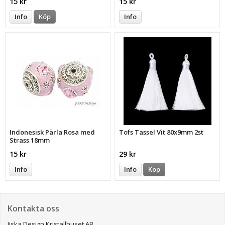
15 kr
15 kr
Info
Köp
Info
Indonesisk Pärla Rosa med
Tofs Tassel Vit 80x9mm 2st
Strass 18mm
15 kr
29 kr
Info
Info
Köp
Kontakta oss
Jiska Design Kristallhuset AB