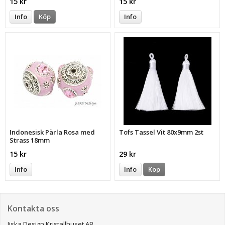
15 kr
15 kr
Info
Köp
Info
Indonesisk Pärla Rosa med
Tofs Tassel Vit 80x9mm 2st
Strass 18mm
15 kr
29 kr
Info
Info
Köp
Kontakta oss
Jiska Design Kristallhuset AB