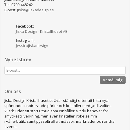
Tel: 0709-448242
E-post:
jiska@jiskadesign.se
Facebook:
Jiska Design - Kristallhuset AB
Instagram:
Jessicajiskadesign
Nyhetsbrev
Anmäl mig
Om oss
Jiska Design Kristallhuset strävar ständigt efter att hitta nya
spännade inspirerande pärlor och kristaller med godkvalitet.
Vi erbjuder ett stort utbud som innhåller allt du behöver för
smyckestillverkning, men även kristaller, rökelse mm
i vår e-butik, samt pysselträffar, mässor, marknader och andra
events.