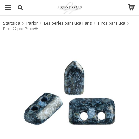
Startsida
Pärlor
Les perles par Puca Paris
Piros par Puca
Produkten har blivit tillagd i varukorgen
Piros® par Puca®