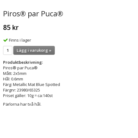
Piros® par Puca®
85 kr
Finns i lager
Lägg i varukorg »
Produktbeskrivning:
Piros® par Puca®
Mått: 2x5mm
Hål: 0.6mm
Färg: Metallic Mat Blue Spotted
Färgnr: 23980/65325
Priset gäller: 10g = ca:140st
Pärlorna har två hål.