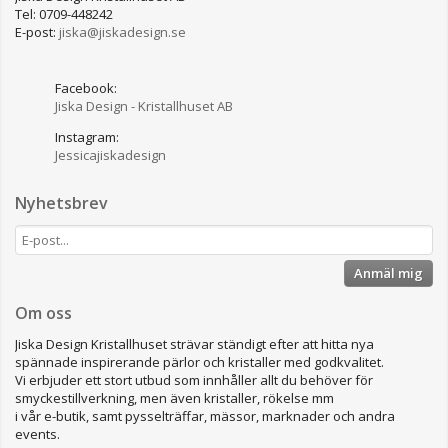
Tel: 0709-448242
E-post:
jiska@jiskadesign.se
Facebook:
Jiska Design - Kristallhuset AB
Instagram:
Jessicajiskadesign
Nyhetsbrev
Anmäl mig
Om oss
Jiska Design Kristallhuset strävar ständigt efter att hitta nya
spännade inspirerande pärlor och kristaller med godkvalitet.
Vi erbjuder ett stort utbud som innhåller allt du behöver för
smyckestillverkning, men även kristaller, rökelse mm
i vår e-butik, samt pysselträffar, mässor, marknader och andra
events.