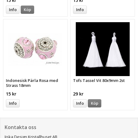
15 kr
15 kr
Info
Köp
Info
Indonesisk Pärla Rosa med
Tofs Tassel Vit 80x9mm 2st
Strass 18mm
15 kr
29 kr
Info
Info
Köp
Kontakta oss
Jiska Design Kristallhuset AB