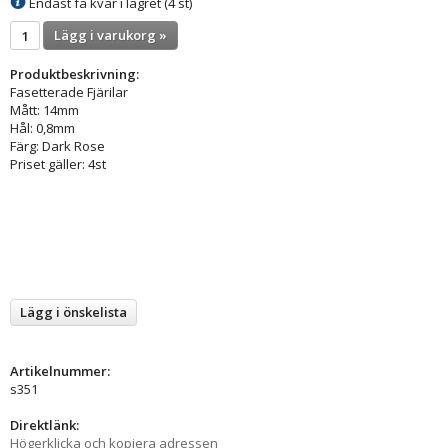
Endast få kvar i lagret (4 st)
Lägg i varukorg »
Produktbeskrivning:
Fasetterade Fjärilar
Mått: 14mm
Hål: 0,8mm
Färg: Dark Rose
Priset gäller: 4st
Lägg i önskelista
Artikelnummer:
s351
Direktlänk:
Högerklicka och kopiera adressen