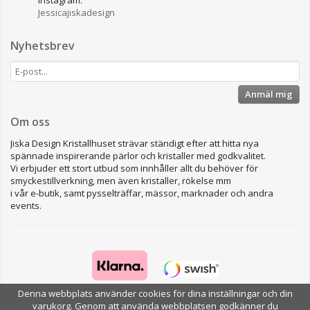
Jessicajiskadesign
Nyhetsbrev
Anmäl mig
Om oss
Jiska Design Kristallhuset strävar ständigt efter att hitta nya
spännade inspirerande pärlor och kristaller med godkvalitet.
Vi erbjuder ett stort utbud som innhåller allt du behöver för
smyckestillverkning, men även kristaller, rökelse mm
i vår e-butik, samt pysselträffar, mässor, marknader och andra
events.
Denna webbplats använder cookies för dina inställningar och din
varukorg. Genom att använda webbplatsen godkänner du