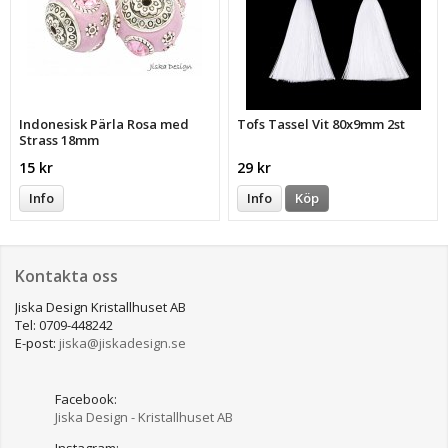
Indonesisk Pärla Rosa med
Tofs Tassel Vit 80x9mm 2st
Strass 18mm
15 kr
29 kr
Info
Info
Köp
Kontakta oss
Jiska Design Kristallhuset AB
Tel: 0709-448242
E-post:
jiska@jiskadesign.se
Facebook:
Jiska Design - Kristallhuset AB
Instagram: