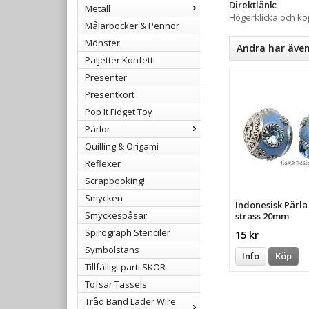
Direktlänk:
Metall
Högerklicka och k
Målarböcker & Pennor
Mönster
Andra har äve
Paljetter Konfetti
Presenter
Presentkort
Pop It Fidget Toy
Pärlor
Quilling & Origami
Reflexer
Scrapbooking!
Smycken
Indonesisk Pärl
Smyckespåsar
strass 20mm
Spirograph Stenciler
15 kr
Symbolstans
Info
Köp
Tillfälligt parti SKOR
Tofsar Tassels
Tråd Band Läder Wire