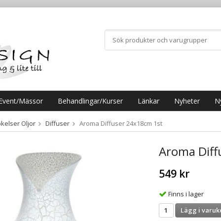
Event/Mässor
Behandlingar/Kurser
Länkar
Nyheter
N
kelser Oljor
Diffuser
Aroma Diffuser 24x18cm 1st
Aroma Diff
549 kr
Finns i lager
Lägg i varuk