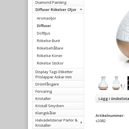
Diamond Painting
Diffuser Rökelser Oljor
Aromaoljor
Diffuser
Doftljus
Rökelse Bunt
Rökelsehållare
Rökelse Koner
Rökelse Stickor
Display Tags Etiketter
Prislappar Askar mm
Drömfångare
Förvaring
Kristaller
Lägg i önskelist
Kristall Smycken
Klangskålar
Artikelnummer:
Halvädelstenar Pärlor &
s2082
Kristaller