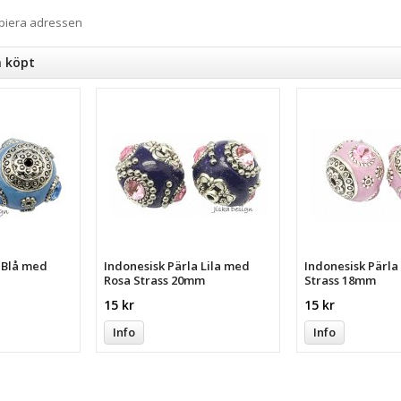
opiera adressen
n köpt
a Blå med
Indonesisk Pärla Lila med
Indonesisk Pärl
Rosa Strass 20mm
Strass 18mm
15 kr
15 kr
Info
Info