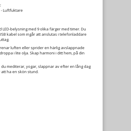
:
- Luftfuktare
d LED-belysning med 9 olika färger med timer. Du
SB kabel som ingår att anslutas i telefonladdare
uttag.
renar luften eller sprider en härlig avslappnade
droppa i lite olja. Skap harmoni i ditt hem, på din
u mediterar, yogar, slappnar av efter en lång dag
r att ha en skön stund.