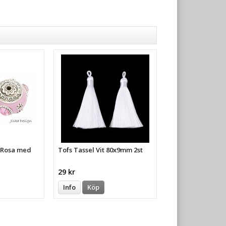
a Rosa med
Tofs Tassel Vit 80x9mm 2st
29 kr
Info
Köp