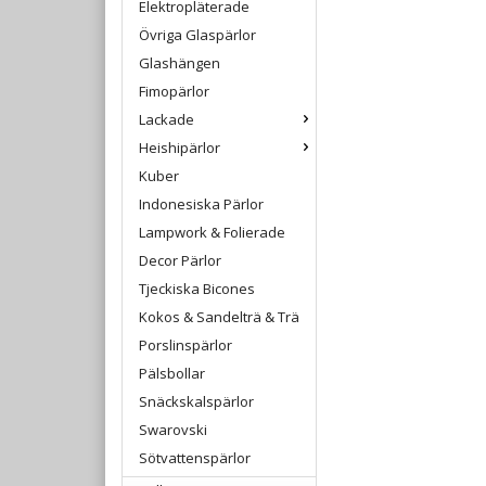
Elektropläterade
Övriga Glaspärlor
Glashängen
Fimopärlor
Lackade
Heishipärlor
Kuber
Indonesiska Pärlor
Lampwork & Folierade
Decor Pärlor
Tjeckiska Bicones
Kokos & Sandelträ & Trä
Porslinspärlor
Pälsbollar
Snäckskalspärlor
Swarovski
Sötvattenspärlor