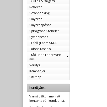
Quilling & Origami
Reflexer
Scrapbooking!
Smycken
Smyckespåsar
Spirograph Stenciler
Symbolstans
Tillfälligt parti SKOR
Tofsar Tassels
Tråd Band Läder Wire
mm
Verktyg
Kampanjer
Sitemap
Kundtjänst
Varmt välkommen att
kontakta vår kundtjänst.