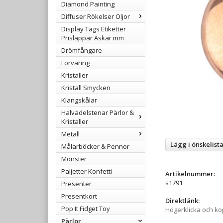
Diamond Painting
Diffuser Rökelser Oljor
Display Tags Etiketter
Prislappar Askar mm
Drömfångare
Förvaring
Kristaller
Kristall Smycken
Klangskålar
Halvädelstenar Pärlor &
Kristaller
Metall
Lägg i önskelist
Målarböcker & Pennor
Mönster
Paljetter Konfetti
Artikelnummer:
s1791
Presenter
Presentkort
Direktlänk:
Pop It Fidget Toy
Högerklicka och k
Pärlor