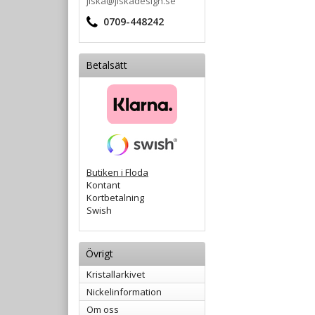
jiska@jiskadesign.se
0709-448242
Betalsätt
Butiken i Floda
Kontant
Kortbetalning
Swish
Övrigt
Kristallarkivet
Nickelinformation
Om oss