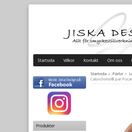
Startsida
Villkor
Kontakt
Om oss
Startsida
Pärlor
L
Cabochons® par Puca® 
Produkter