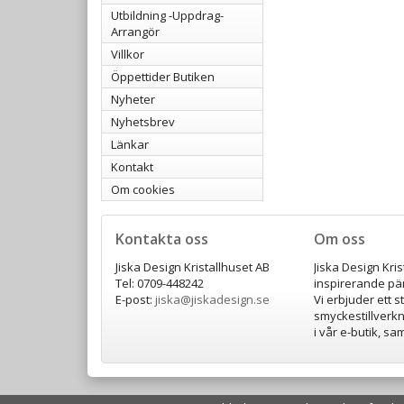
Utbildning -Uppdrag-
Arrangör
Villkor
Öppettider Butiken
Nyheter
Nyhetsbrev
Länkar
Kontakt
Om cookies
Kontakta oss
Om oss
Jiska Design Kristallhuset AB
Jiska Design Kri
Tel: 0709-448242
inspirerande pär
E-post:
jiska@jiskadesign.se
Vi erbjuder ett s
smyckestillverkn
i vår e-butik, s