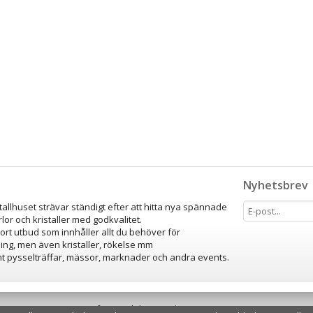
Nyhetsbrev
stallhuset strävar ständigt efter att hitta nya spännade
lor och kristaller med godkvalitet.
tort utbud som innhåller allt du behöver för
ing, men även kristaller, rökelse mm
amt pysselträffar, mässor, marknader och andra events.
Drift & produktion:
Wikinggruppen