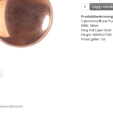
Lägg i varuk
Produktbeskrivning
Cabochons® par P
Mått: 18mm
Färg: Full Capri Gold
Färgnr: 00030/27100
Priset gäller: 1st
a
opiera adressen