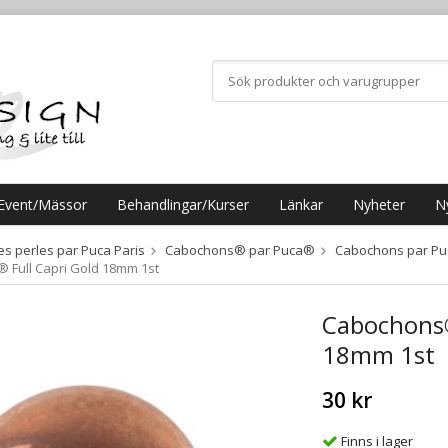
Event/Mässor
Behandlingar/Kurser
Länkar
Nyheter
N
es perles par Puca Paris
Cabochons® par Puca®
Cabochons par P
Full Capri Gold 18mm 1st
Cabochons®
18mm 1st
30 kr
Finns i lager