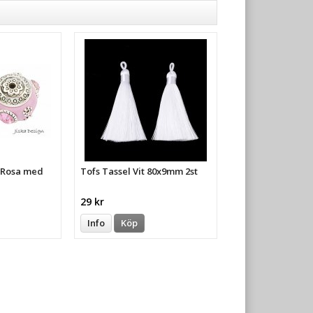
a Rosa med
Tofs Tassel Vit 80x9mm 2st
29 kr
Info
Köp