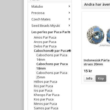
Andra har äve
Matubo
Preciosa
Czech Mates
Seed Beads Miyuki
Les perles par Puca Paris
Amos Par Puca
Arcos par Puca
Delos Par Puca
Cabochons® par Puca®
Cabochons par Puca
14mm
Indonesisk Pärl
Cabochons par Puca
strass 20mm
18mm
15 kr
Cabochons par Puca
25mm
Info
Köp
Hélios par Puca
Ilos par Puca
Ios par Puca
Kheops Par Puca
Kos par Puca
Minos par Puca
Samos par Puca